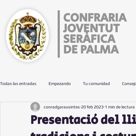
CONFRARIA
JOVENTUT
SERÀFICA
DE PALMA
Todas las entradas
Empezando
Tu comunidad
Consej
conradgarausintes
20 feb 2023
1 min de lectura
Presentació del ll