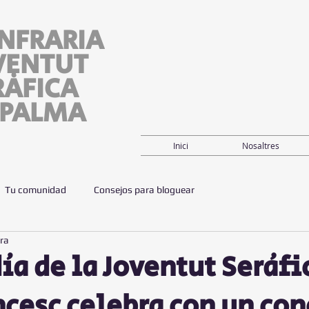
NFRARIA
VENTUT
RÀFICA
 PALMA
Inici
Nosaltres
Tu comunidad
Consejos para bloguear
ura
ía de la Joventut Seráfi
ncesc celebra con un con